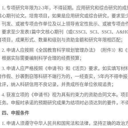
1. 专项研究年限为2-3年，不得延期。应用研究和综合研究
核心期刊论文。培育项目，如果是应用研究或综合研究，要求至
》刊发、或被专项合作单位及以上领导肯定性批示、或被专项合
，要求至少发表1篇中文核心期刊（或CSSCI、SCI、SSCI、A
育项目，成果形式、数量和级别与资助金额和研究年限相匹配；
2. 申请人应按照《全国教育科学规划管理办法》（附件3）和
，根据实际需要编制科学合理的经费预算；
3. 申请人应严格按照《申请书》和《活页》要求，如实填写
虚作假、抄袭剽窃等科研不端行为的，一经查实，5年内不得申
批评，纳入科研信用不良记录，并责成所在单位依规追责；
4. 获准立项的《申请书》视为具有约束力的资助合同文本。
任务。申报时承诺的预期研究成果为结项时必须达到的要件，不
四、
申报条件
1. 申请人须遵守中华人民共和国宪法和法律，坚持正确的政