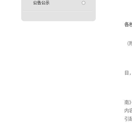
公告公示
各
（
目
南
内
引