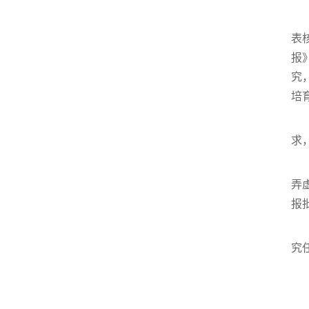
表
报
究
培
求
弄
报
究