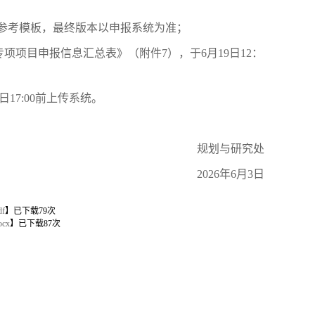
前的参考模板，最终版本以申报系统为准；
项项目申报信息汇总表》（附件7），于6月19日12：
17:00前上传系统。
规划与研究处
2026年6月3日
f
】已下载
79
次
cx
】已下载
87
次