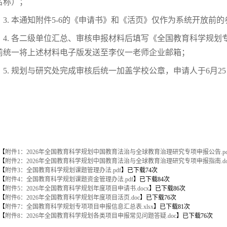
名称）；
3. 本通知附件5-6的《申请书》和《活页》仅作为系统开放
4. 各二级单位汇总、审核申报材料后填写《全国教育科学规划专
0前统一将上述材料电子版发送至李仪一老师企业邮箱；
5. 规划与研究处完成审核后统一加盖学校公章，申请人于6月25日
【
附件1：2026年全国教育科学规划中国教育法治与全球教育治理研究专项申报公告.pd
【
附件2：2026年全国教育科学规划中国教育法治与全球教育治理研究专项申报指南.do
【
附件3：全国教育科学规划课题管理办法.pdf
】已下载
74
次
【
附件4：全国教育科学规划课题资金管理办法.pdf
】已下载
84
次
【
附件5：2026年全国教育科学规划年度项目申请书.docx
】已下载
86
次
【
附件6：2026年全国教育科学规划年度项目活页.doc
】已下载
76
次
【
附件7：全国教育科学规划专项项目申报信息汇总表.xlsx
】已下载
81
次
【
附件8：2026年全国教育科学规划各类项目申报常见问题答疑.doc
】已下载
76
次