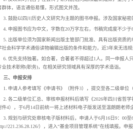
者群体，语言通俗易懂，形式图文并茂。
3. 鼓励以四川历史人文研究为主题的图书申报。涉及国家秘
4. 申报图书应为中文，字数在20万字左右，书稿完成度不少于
5. 出版单位须为国家新闻出版主管部门批准、具有出版资质
学社会科学学术通俗读物编辑出版的条件和能力，近3年来无违
6. 优先支持独著。如合著，合著者不得超过1人。同一申报人
专业技术职称(职务)，在相关研究领域具有深厚的学术造诣。
三、
申报安排
1. 申请人参考填写《申请书》（附件3），提交至各二级单位（
2. 各二级单位汇总、审核申报材料后填写《2026年四川省
附件4），于6月14日前统一将上述材料电子版发送至温朗朗老师
3. 规划与研究处审核电子版材料后，申请人于6月16日9：00至
ttp://221.236.28.126/），进入“基金项目管理系统”在