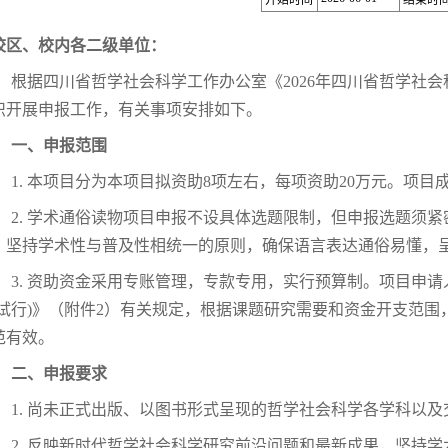
开始时间
结束时
校区、校内各二级单位：
根据四川省哲学社会科学工作办公室《2026年四川省哲学社
织开展申报工作，有关事项安排如下。
一、
申报范围
1. 本项目分为本项目拟资助8项左右，每项资助20万元。项目成
2. 学术通俗读物项目申报不设具体选题限制，但申报选题须
，坚持学术性与普及性相统一的原则，确保语言表达通俗易懂，
3. 资助资金采用专账管理，专款专用，实行预算制。项目申
(试行)》（附件2）有关规定，根据课题研究需要和资金开支范
范有效。
二、申报要求
1. 尚未正式出版、以图书形式呈现的哲学社会科学各学科以
2. 反映新时代哲学社会科学研究前沿问题和最新成果，坚持