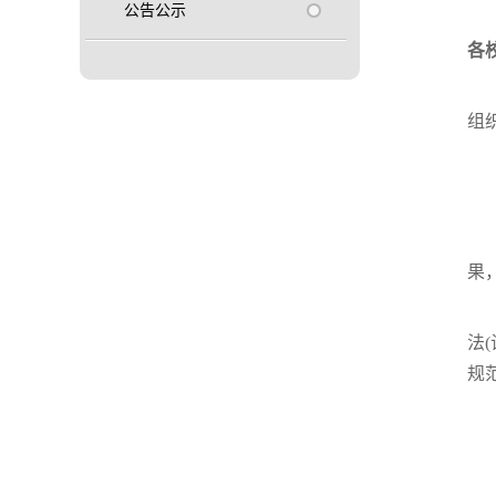
公告公示
各
组
果
法
规